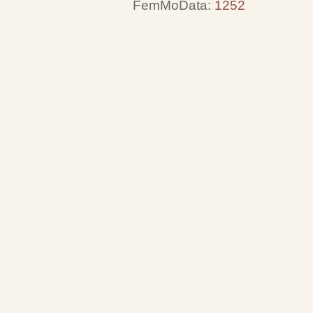
FemMoData:
1252