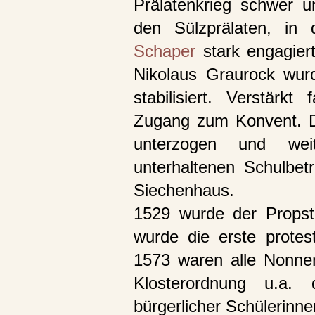
Prälatenkrieg schwer u
den Sülzprälaten, i
Schaper
stark engagier
Nikolaus Graurock wurd
stabilisiert. Verstärk
Zugang zum Konvent. D
unterzogen und wei
unterhaltenen Schulbet
Siechenhaus.
1529 wurde der Propst
wurde die erste protes
1573 waren alle Nonnen
Klosterordnung u.a. 
bürgerlicher Schülerinne