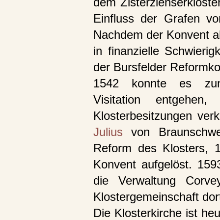
dem Zisterzienserkloste
Einfluss der Grafen v
Nachdem der Konvent ab
in finanzielle Schwierig
der Bursfelder Reformko
1542 konnte es zunä
Visitation entgehen
Klosterbesitzungen ver
Julius
von Braunschweig
Reform des Klosters, 
Konvent aufgelöst. 159
die Verwaltung Corve
Klostergemeinschaft dort
Die Klosterkirche ist he